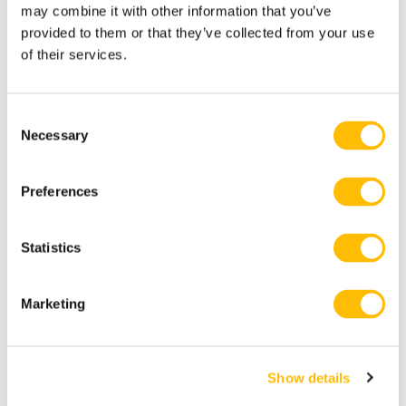
may combine it with other information that you’ve
provided to them or that they’ve collected from your use
of their services.
C
Necessary
o
n
s
Preferences
e
n
t
Statistics
Pêche sur la glace guidée
S
& visite du chenil de
e
chiens de traîneau
Marketing
l
Initiez-vous à la pêche sur la glace
e
sur notre étang empoissonné au cœur
c
Show details
t
de la nature sauvage des
i