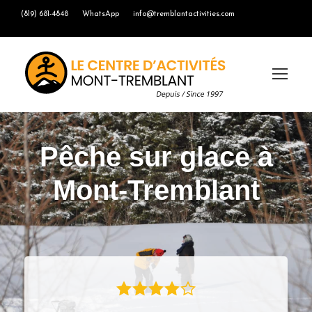
(819) 681-4848
WhatsApp
info@tremblantactivities.com
Pêche sur glace à
Mont-Tremblant