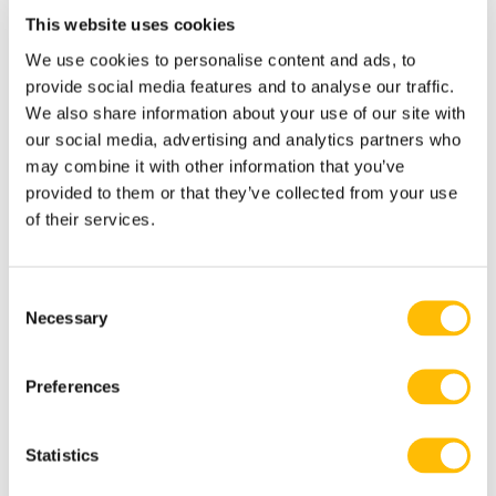
Ils sappuient sur une combinaison dexpérience,
This website uses cookies
de patience et de compréhension du
We use cookies to personalise content and ads, to
comportement canin pour sassurer que leurs
provide social media features and to analyse our traffic.
équipes sont bien préparées aux conditions
We also share information about your use of our site with
hivernales exigeantes. Leur dévouement à cet
our social media, advertising and analytics partners who
may combine it with other information that you’ve
entraînement permet non seulement de
provided to them or that they’ve collected from your use
maximiser la sécurité et le plaisir des
of their services.
participants, mais aussi doffrir une sortie sûre
et épanouissante pour les chiens eux-mêmes.
C
Necessary
o
Réserver une excursion en traîneau à chiens
n
s
Preferences
e
n
t
Statistics
S