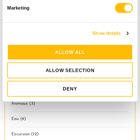
e
Marketing
l
PRÉC.
SUIV.
e
c
Show details
t
i
o
ALLOW ALL
n
ALLOW SELECTION
Categories
Air
(4)
DENY
Animaux
(3)
Eau
(6)
Excursion
(12)